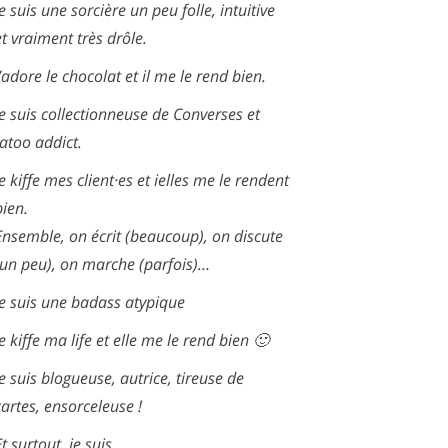
Je suis une sorcière un peu folle, intuitive
et vraiment très drôle.
J’adore le chocolat et il me le rend bien.
Je suis collectionneuse de Converses et
tatoo addict.
Je kiffe mes client·es et ielles me le rendent
bien.
Ensemble, on écrit (beaucoup), on discute
(un peu), on marche (parfois)…
Je suis une badass atypique
Je kiffe ma life et elle me le rend bien 🙂
Je suis blogueuse, autrice, tireuse de
cartes, ensorceleuse !
Et surtout, je suis…