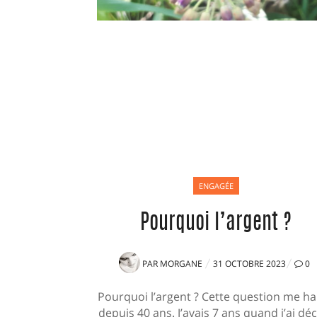
ENGAGÉE
Pourquoi l’argent ?
PUBLIÉ
PAR
MORGANE
31 OCTOBRE 2023
0
LE
Pourquoi l’argent ? Cette question me h
depuis 40 ans. J’avais 7 ans quand j’ai dé