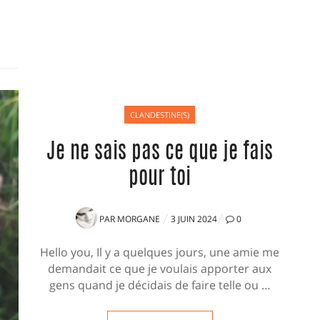
CLANDESTINE(S)
Je ne sais pas ce que je fais
pour toi
PUBLIÉ
PAR
MORGANE
3 JUIN 2024
0
LE
Hello you, Il y a quelques jours, une amie me
demandait ce que je voulais apporter aux
gens quand je décidais de faire telle ou …