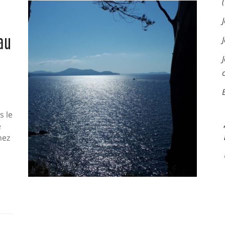
au
s le
e
hez