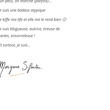
(un peu), on marche (parfois)…
Je suis une badass atypique
Je kiffe ma life et elle me le rend bien 🙂
Je suis blogueuse, autrice, tireuse de
cartes, ensorceleuse !
Et surtout, je suis…