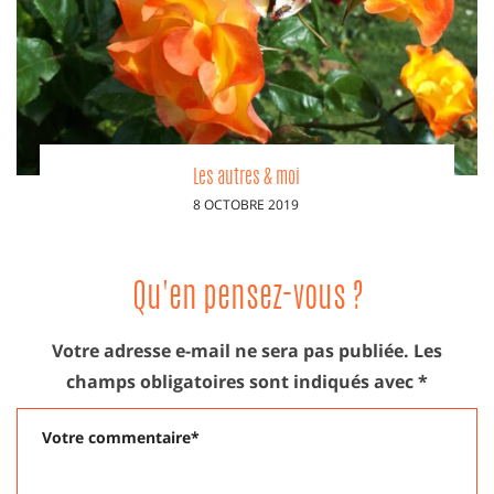
Pourquoi l’argent ?
PUBLIÉ
31 OCTOBRE 2023
LE
Qu'en pensez-vous ?
Votre adresse e-mail ne sera pas publiée.
Les
champs obligatoires sont indiqués avec
*