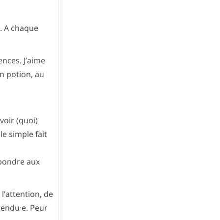
e. A chaque
ences. J’aime
en potion, au
voir (quoi)
le simple fait
épondre aux
 l’attention, de
tendu·e. Peur