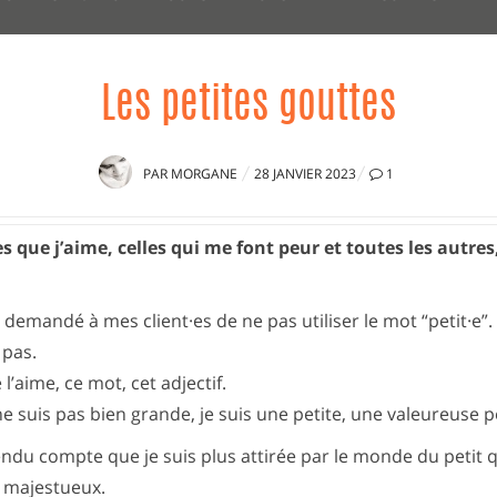
Les petites gouttes
PUBLIÉ
PAR
MORGANE
28 JANVIER 2023
1
LE
es que j’aime, celles qui me font peur et toutes les autres
demandé à mes client·es de ne pas utiliser le mot “petit·e”. Il
 pas.
e l’aime, ce mot, cet adjectif.
 suis pas bien grande, je suis une petite, une valeureuse pe
endu compte que je suis plus attirée par le monde du petit q
e majestueux.