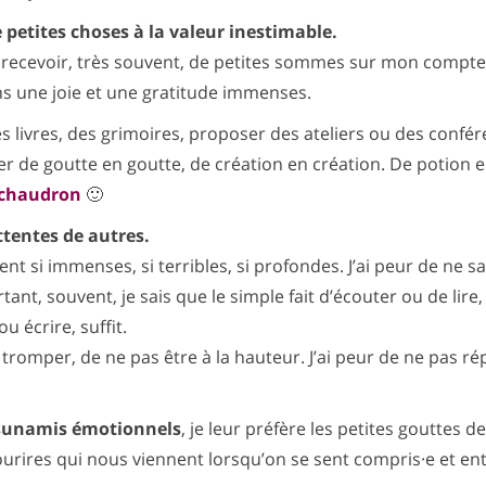
e petites choses à la valeur inestimable.
de recevoir, très souvent, de petites sommes sur mon compt
ens une joie et une gratitude immenses.
es livres, des grimoires, proposer des ateliers ou des confér
er de goutte en goutte, de création en création. De potion 
chaudron
🙂
attentes de autres.
nt si immenses, si terribles, si profondes. J’ai peur de ne sa
ant, souvent, je sais que le simple fait d’écouter ou de lire, 
ou écrire, suffit.
 tromper, de ne pas être à la hauteur. J’ai peur de ne pas r
 tsunamis émotionnels
, je leur préfère les petites gouttes de
sourires qui nous viennent lorsqu’on se sent compris·e et en