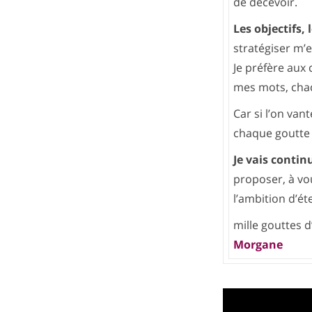
de décevoir.
Les objectifs,
stratégiser m’
Je préfère aux
mes mots, chacu
Car si l’on van
chaque goutte d
Je vais contin
proposer, à vo
l’ambition d’ét
mille gouttes d
Morgane