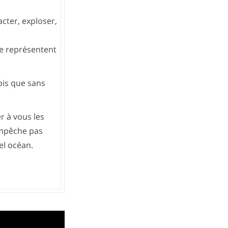
acter, exploser,
ue représentent
fois que sans
r à vous les
empêche pas
el océan.