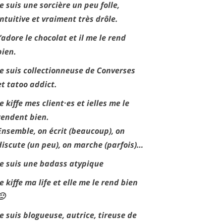
Je suis une sorcière un peu folle,
intuitive et vraiment très drôle.
J’adore le chocolat et il me le rend
bien.
Je suis collectionneuse de Converses
et tatoo addict.
Je kiffe mes client·es et ielles me le
rendent bien.
Ensemble, on écrit (beaucoup), on
discute (un peu), on marche (parfois)…
Je suis une badass atypique
Je kiffe ma life et elle me le rend bien
🙂
Je suis blogueuse, autrice, tireuse de