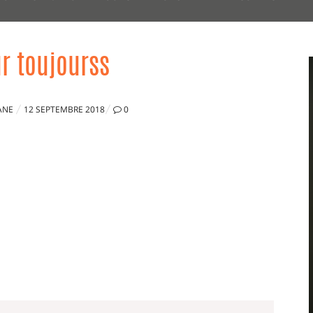
r toujourss
PUBLIÉ
ANE
12 SEPTEMBRE 2018
0
LE