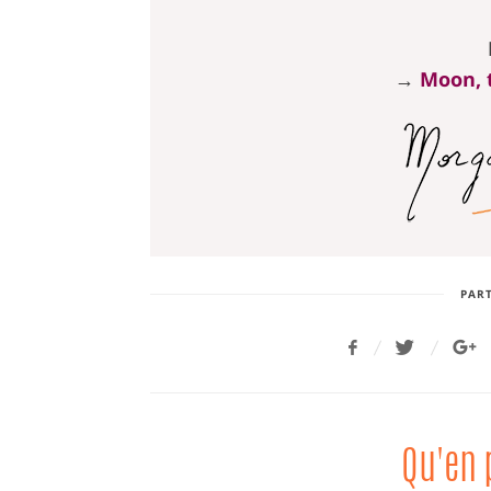
→
Moon, t
PART
Qu'en 