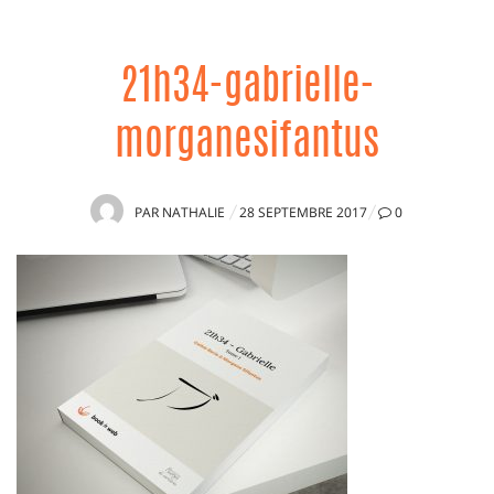
21h34-gabrielle-
morganesifantus
PUBLIÉ
PAR
NATHALIE
28 SEPTEMBRE 2017
0
LE