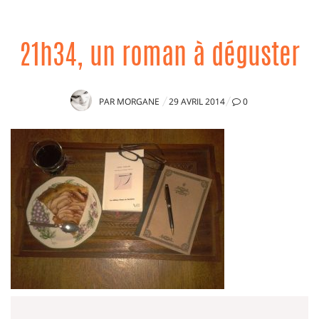
21h34, un roman à déguster
PUBLIÉ
PAR
MORGANE
29 AVRIL 2014
0
LE