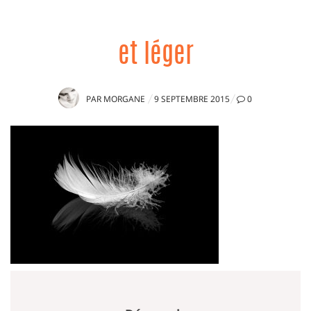
et léger
PUBLIÉ
PAR
MORGANE
9 SEPTEMBRE 2015
0
LE