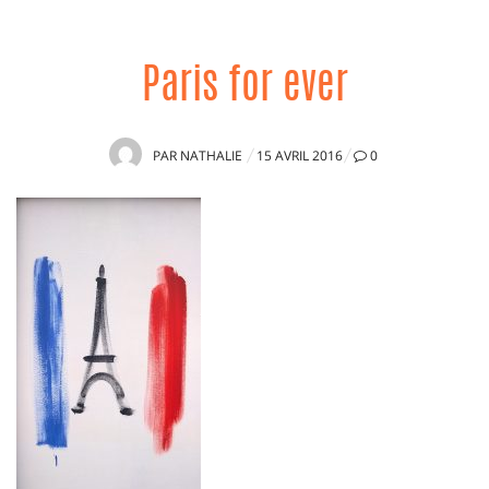
Paris for ever
PUBLIÉ
PAR
NATHALIE
15 AVRIL 2016
0
LE