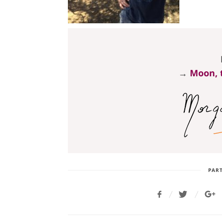
→
Moon, t
PART