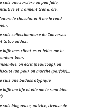
Je suis une sorcière un peu folle,
intuitive et vraiment très drôle.
J’adore le chocolat et il me le rend
bien.
Je suis collectionneuse de Converses
et tatoo addict.
Je kiffe mes client·es et ielles me le
rendent bien.
Ensemble, on écrit (beaucoup), on
discute (un peu), on marche (parfois)…
Je suis une badass atypique
Je kiffe ma life et elle me le rend bien
🙂
Je suis blogueuse, autrice, tireuse de