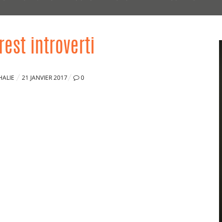
rest introverti
PUBLIÉ
HALIE
21 JANVIER 2017
0
LE