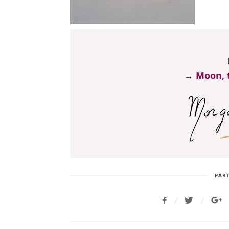
→
Moon, t
PART