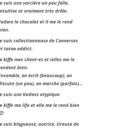
Je suis une sorcière un peu folle,
intuitive et vraiment très drôle.
J’adore le chocolat et il me le rend
bien.
Je suis collectionneuse de Converses
et tatoo addict.
Je kiffe mes client·es et ielles me le
rendent bien.
Ensemble, on écrit (beaucoup), on
discute (un peu), on marche (parfois)…
Je suis une badass atypique
Je kiffe ma life et elle me le rend bien
🙂
Je suis blogueuse, autrice, tireuse de