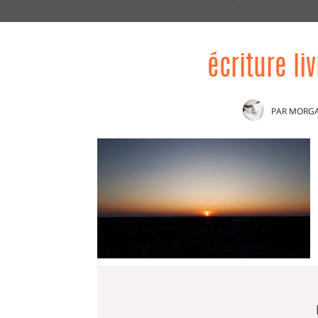
écriture li
PAR
MORG