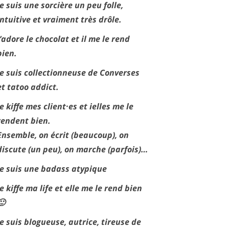
Je suis une sorcière un peu folle,
intuitive et vraiment très drôle.
J’adore le chocolat et il me le rend
bien.
Je suis collectionneuse de Converses
et tatoo addict.
Je kiffe mes client·es et ielles me le
rendent bien.
Ensemble, on écrit (beaucoup), on
discute (un peu), on marche (parfois)…
Je suis une badass atypique
Je kiffe ma life et elle me le rend bien
🙂
Je suis blogueuse, autrice, tireuse de