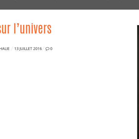
ur l’univers
PUBLIÉ
HALIE
13 JUILLET 2016
0
LE