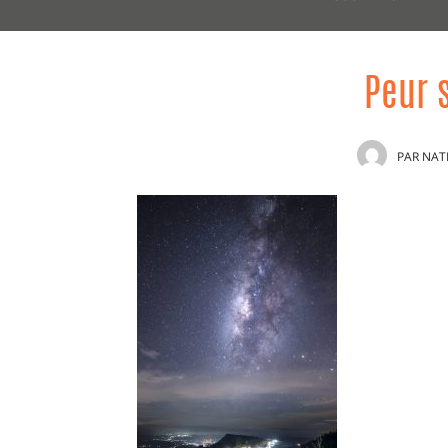
Peur s
PAR
NAT