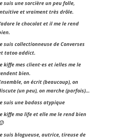
Je suis une sorcière un peu folle,
intuitive et vraiment très drôle.
J’adore le chocolat et il me le rend
bien.
Je suis collectionneuse de Converses
et tatoo addict.
Je kiffe mes client·es et ielles me le
rendent bien.
Ensemble, on écrit (beaucoup), on
discute (un peu), on marche (parfois)…
Je suis une badass atypique
Je kiffe ma life et elle me le rend bien
🙂
Je suis blogueuse, autrice, tireuse de