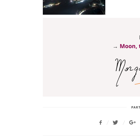
→
Moon, t
PART