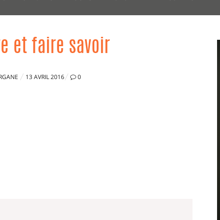
re et faire savoir
PUBLIÉ
RGANE
13 AVRIL 2016
0
LE