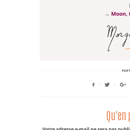
→
Moon, t
PART
Qu'en 
Votre adresse e-mail ne sera pas publi