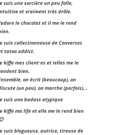
Je suis une sorcière un peu folle,
intuitive et vraiment très drôle.
J’adore le chocolat et il me le rend
bien.
Je suis collectionneuse de Converses
et tatoo addict.
Je kiffe mes client·es et ielles me le
rendent bien.
Ensemble, on écrit (beaucoup), on
discute (un peu), on marche (parfois)…
Je suis une badass atypique
Je kiffe ma life et elle me le rend bien
🙂
Je suis blogueuse, autrice, tireuse de