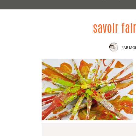
savoir fai
PAR
MO