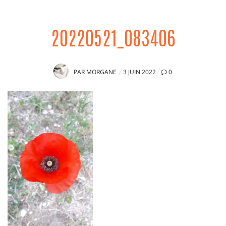
20220521_083406
PUBLIÉ
PAR
MORGANE
3 JUIN 2022
0
LE