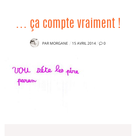
… ça compte vraiment !
PUBLIÉ
PAR
MORGANE
15 AVRIL 2014
0
LE