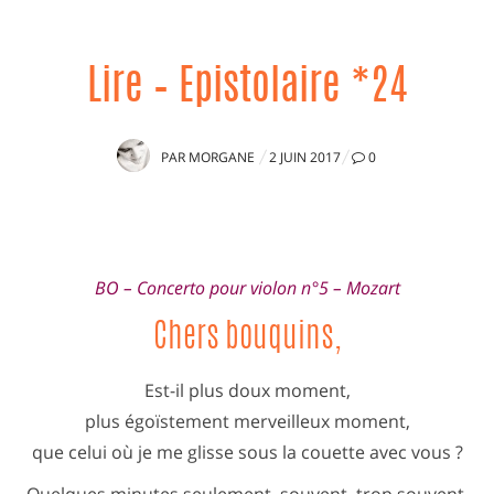
Lire – Epistolaire *24
PUBLIÉ
PAR
MORGANE
2 JUIN 2017
0
LE
lj
BO – Concerto pour violon n°5 – Mozart
Chers bouquins,
Est-il plus doux moment,
plus égoïstement merveilleux moment,
que celui où je me glisse sous la couette avec vous ?