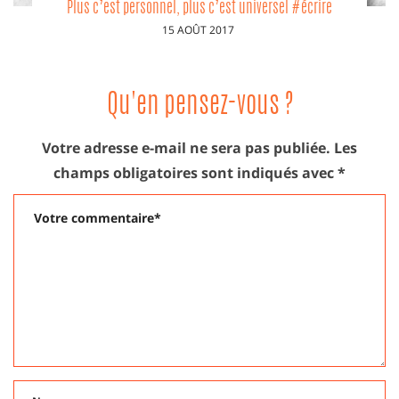
Carnets de texte, histoire d’un journal *1
PUBLIÉ
2 MAI 2017
LE
Qu'en pensez-vous ?
Votre adresse e-mail ne sera pas publiée.
Les
champs obligatoires sont indiqués avec
*