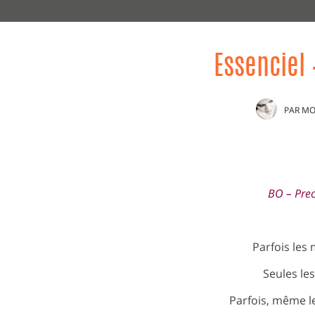
Essenciel 
PAR
MO
BO – Pre
Parfois les 
Seules le
Parfois, même le