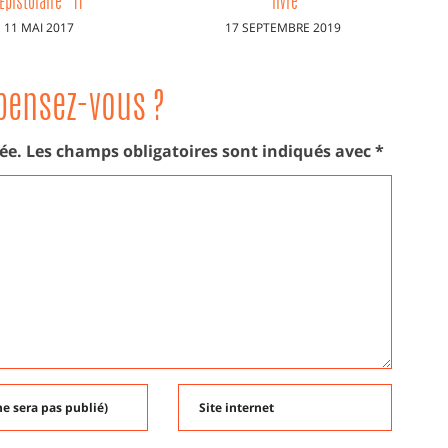
livre
PUBLIÉ
2 JUIN 2017
BLIÉ
 SEPTEMBRE 2019
LE
pensez-vous ?
ée.
Les champs obligatoires sont indiqués avec
*