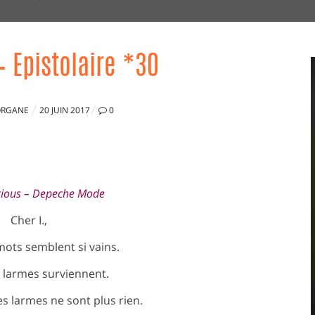
– Epistolaire *30
PUBLIÉ
RGANE
20 JUIN 2017
0
LE
lj
cious – Depeche Mode
Cher I.,
mots semblent si vains.
s larmes surviennent.
s larmes ne sont plus rien.