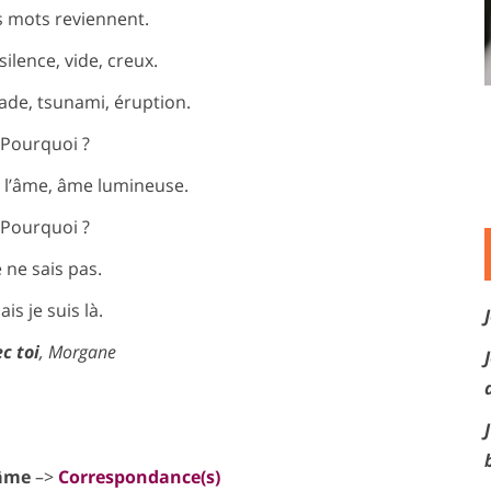
s mots reviennent.
silence, vide, creux.
ade, tsunami, éruption.
Pourquoi ?
 l’âme, âme lumineuse.
Pourquoi ?
e ne sais pas.
ais je suis là.
c toi
, Morgane
 âme
–>
Correspondance(s)