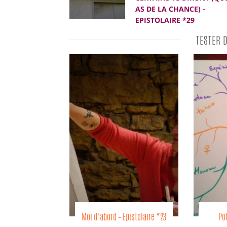
AS DE LA CHANCE) -
EPISTOLAIRE *29
TESTER 
Epistolaire *23
Potions magiques –
En ce