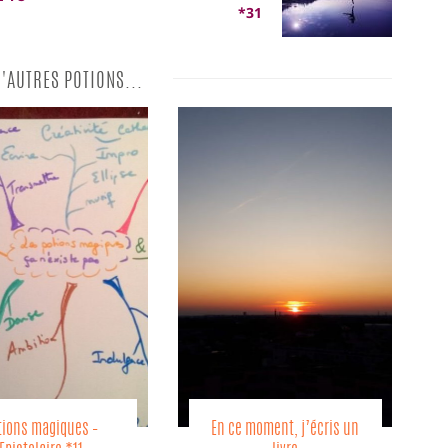
*31
D'AUTRES POTIONS...
 moment, j’écris un
Lire – Epistolaire *24