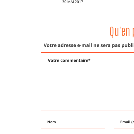
Epistolaire *11
É
I 2017
PUBLIÉ
PU
11 MAI 2017
17
LE
LE
Qu'en 
Votre adresse e-mail ne sera pas publi