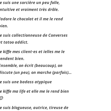
Je suis une sorcière un peu folle,
intuitive et vraiment très drôle.
J’adore le chocolat et il me le rend
bien.
Je suis collectionneuse de Converses
et tatoo addict.
Je kiffe mes client·es et ielles me le
rendent bien.
Ensemble, on écrit (beaucoup), on
discute (un peu), on marche (parfois)…
Je suis une badass atypique
Je kiffe ma life et elle me le rend bien
🙂
Je suis blogueuse, autrice, tireuse de