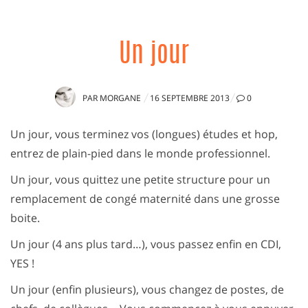
Un jour
PUBLIÉ
PAR
MORGANE
16 SEPTEMBRE 2013
0
LE
Un jour, vous terminez vos (longues) études et hop,
entrez de plain-pied dans le monde professionnel.
Un jour, vous quittez une petite structure pour un
remplacement de congé maternité dans une grosse
boite.
Un jour (4 ans plus tard…), vous passez enfin en CDI,
YES !
Un jour (enfin plusieurs), vous changez de postes, de