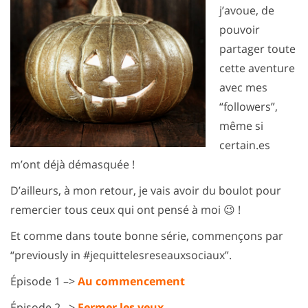
j’avoue, de
pouvoir
partager toute
cette aventure
avec mes
“followers”,
même si
certain.es
m’ont déjà démasquée !
D’ailleurs, à mon retour, je vais avoir du boulot pour
remercier tous ceux qui ont pensé à moi 😉 !
Et comme dans toute bonne série, commençons par
“previously in #jequittelesreseauxsociaux”.
Épisode 1 –>
Au commencement
Épisode 2 –>
Fermer les yeux