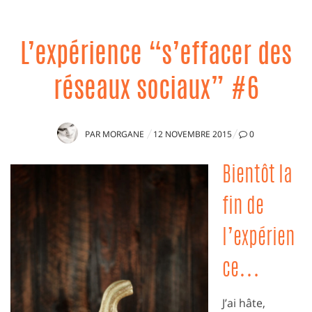
L’expérience “s’effacer des
réseaux sociaux” #6
PUBLIÉ
PAR
MORGANE
12 NOVEMBRE 2015
0
LE
Bientôt la
fin de
l’expérien
ce…
J’ai hâte,